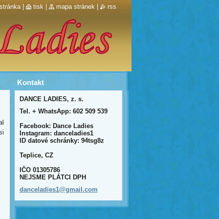
stránka
|
tisk
|
mapa stránek
|
rss
Kontakt
DANCE LADIES, z. s.
Tel. + WhatsApp: 602 509 539
al
Facebook: Dance Ladies
si
Instagram: danceladies1
ID datové schránky: 94tsg8z
Teplice, CZ
IČO 01305786
NEJSME PLÁTCI DPH
dancelad
ies1@gma
il.com