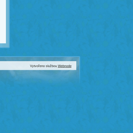
Vytvořeno službou
Webnode