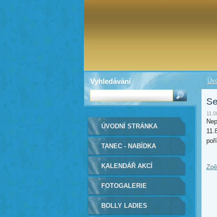
Vyhledávání
Úvo
Se
11.0
Nep
ÚVODNÍ STRÁNKA
11.
poří
TANEC - NABÍDKA
KALENDÁŘ AKCÍ
Zpě
FOTOGALERIE
BOLLY LADIES