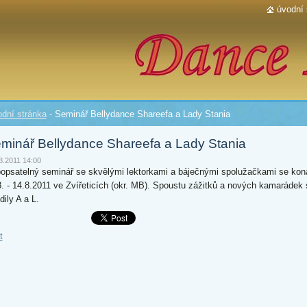
úvodní 
dní stránka
-
Seminář Bellydance Shareefa a Lady Stania
minář Bellydance Shareefa a Lady Stania
8.2011 14:00
opsatelný seminář se skvělými lektorkami a báječnými spolužačkami se kon
8. - 14.8.2011 ve Zvířeticích (okr. MB). Spoustu zážitků a nových kamarádek 
dily A a L.
t