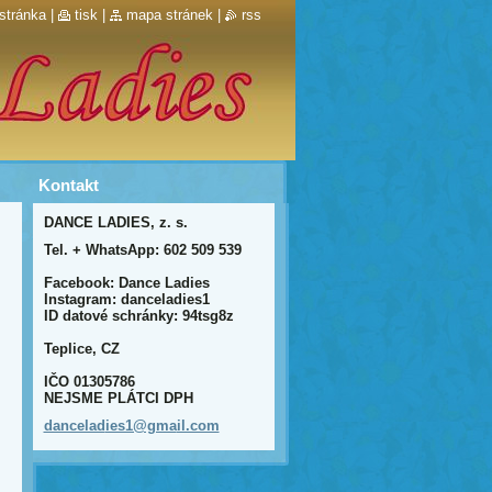
stránka
|
tisk
|
mapa stránek
|
rss
Kontakt
DANCE LADIES, z. s.
Tel. + WhatsApp: 602 509 539
Facebook: Dance Ladies
Instagram: danceladies1
ID datové schránky: 94tsg8z
Teplice, CZ
IČO 01305786
NEJSME PLÁTCI DPH
dancelad
ies1@gma
il.com