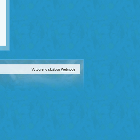
Vytvořeno službou
Webnode