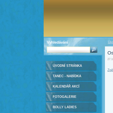
Vyhledávání
Úvo
Os
27.1
ÚVODNÍ STRÁNKA
Zpě
TANEC - NABÍDKA
KALENDÁŘ AKCÍ
FOTOGALERIE
BOLLY LADIES