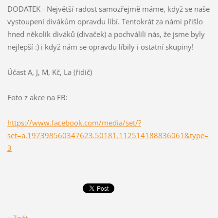
DODATEK - Největší radost samozřejmě máme, když se naše
vystoupení divákům opravdu líbí. Tentokrát za námi přišlo
hned několik diváků (divaček) a pochválili nás, že jsme byly
nejlepší :) i když nám se opravdu líbily i ostatní skupiny!
Účast A, J, M, Kč, La (řidič)
Foto z akce na FB:
https://www.facebook.com/media/set/?
set=a.197398560347623.50181.112514188836061&type=
3
« Zpět